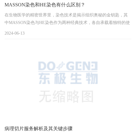
MASSON染色和HE染色有什么区别？
在生物医学的精密世界里，染色技术是揭示组织奥秘的金钥匙，其
中MASSON染色与HE染色作为两种经典技术，各自承载着独特的使
命与价值，让我们深入探索它们之间的差异与特色。MASSON染
2024-06-13
色：纤维世界的彩绘师MASSON染色，以其独特的色彩魔法，专为
揭示组织中的纤维结构而生。它通过特定染料的选择性结合，赋予
胶原纤维以蓝色，肌肉纤维以红色，以及其他纤维以不同色调，从
而在显微镜下绘制出一幅清晰的纤维组织地图...
病理切片服务解析及其关键步骤