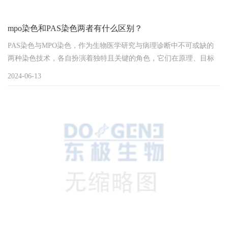
mpo染色和PAS染色两者有什么区别？
PAS染色与MPO染色，作为生物医学研究与病理诊断中不可或缺的
两种染色技术，各自扮演着独特且关键的角色，它们在原理、目标
物质以及应用范围上均有所区别，下面是对两者区别的进一步阐
2024-06-13
述。PAS染色：揭秘组织中的糖类世界PAS染色，全名周期性酸性希
夫染色，是组织学领域的一项重要技术，专注于揭示组织和细胞内
部糖类物质的分布与性质。这一过程涉及使用周期性酸处理样本，
促使糖分子氧化生成醛基，随后，希夫试剂与这些...