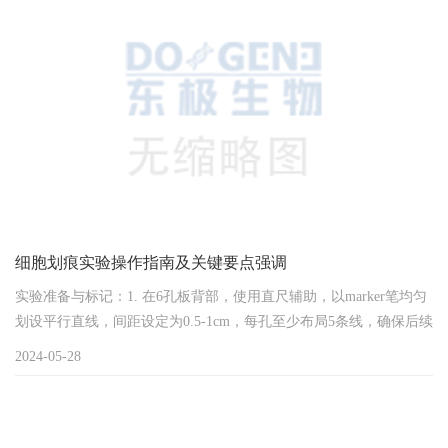
白酶K的孵育时长，在10至30分钟间灵活选择，确保薄片与厚片均能
获得最佳通透效果。优化TUNEL反...
细胞划痕实验操作指南及关键要点强调
实验准备与标记：1. 在6孔板背部，使用直尺辅助，以marker笔均匀
划设平行直线，间距设定为0.5-1cm，每孔至少布局5条线，确保后续
观察的全面性与精确性。（东极生物提示：线条务必保持笔直，以
2024-05-28
利精确分析。）细胞接种与铺板：2. 通过胰酶消化获取细胞悬液，
并进行精确计数后，以每孔约5-10×10^5细胞的密度均匀接种。东极
生物建议预先执行一次预实验，以优化实验条件与结果可靠性。精
确制造划痕：3....