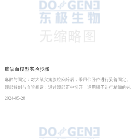
脑缺血模型实验步骤
麻醉与固定：对大鼠实施腹腔麻醉后，采用仰卧位进行妥善固定。
颈部解剖与血管暴露：通过颈部正中切开，运用镊子进行精细的钝
性分离，以暴露颈部腺体、筋膜结构，并逐一识别及分离颈总动脉
2024-05-28
(CCA)、颈外动脉(ECA)及颈内动脉(ICA)。精确分离与翼颚动脉处
理：细致分离ICA及其颅外分支—翼颚动脉，采用缝合线实施活结结
扎或血管夹临时夹闭翼颚动脉，确保操作过程中避免线栓误入，同
时维持ICA作为CCA的唯一开放下...