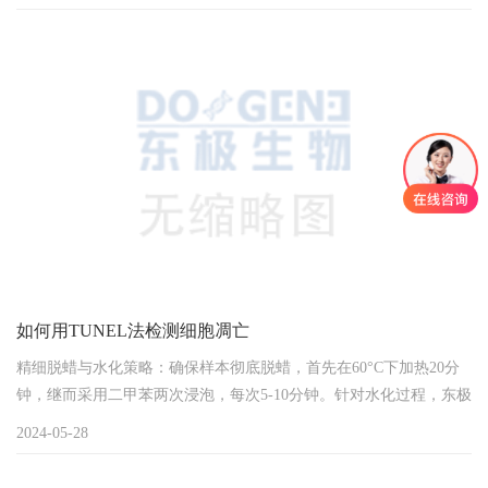
法：简约之选，局限显著直接计数法凭借其无需特殊试剂与仪器的
简便性，成为资源有限环境下的一大优选。仅需血球计数板或细胞
计数仪，即可追踪细胞数量变化，绘制生长曲线。然而，此法无法
区分增殖与非增殖细胞，适用范围受限，对于大量细胞或...
如何用TUNEL法检测细胞凋亡
精细脱蜡与水化策略：确保样本彻底脱蜡，首先在60°C下加热20分
钟，继而采用二甲苯两次浸泡，每次5-10分钟。针对水化过程，东极
生物（细胞凋亡实验专业外包）推荐运用乙醇梯度法，自高浓度至
2024-05-28
低浓度逐步进行，此举能促进后续结合反应的高效与均匀分布。精
准调控细胞通透时机：依据组织切片的厚度量体裁衣，精心调整蛋