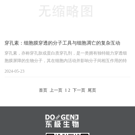
穿孔素：细胞膜穿透的分子工具与细胞凋亡的复杂互动
穿孔素，亦称穿孔肽或蛋白质穿孔剂，是一类拥有独特能力穿透细
胞膜屏障的生物分子，其在细胞内活动并影响分子间相互作用的特
性使其在生物医学研究领域中占据重要位置，尤其是在基因传递、
2024-05-23
药物递送及细胞疗法等方面展现巨大潜力。然而，穿孔素与细胞的
相互作用是否及如何触发细胞凋亡机制，一直是科研界密切关注的
首页
上一页
1
2
下一页
尾页
焦点。细胞凋亡，作为一种内在程序控制下的细胞自主死亡过程，
在生命体的发育、组织修复、免疫调节乃至肿瘤抑制等多个...