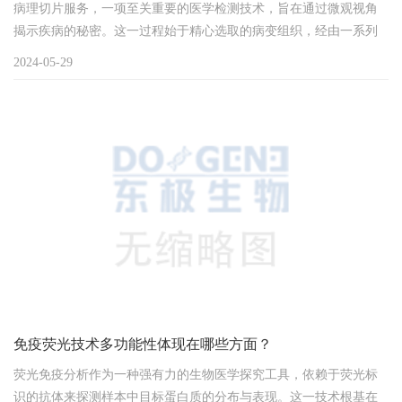
病理切片服务，一项至关重要的医学检测技术，旨在通过微观视角
揭示疾病的秘密。这一过程始于精心选取的病变组织，经由一系列
精细加工，最终转换成可在显微镜下详细分析的病理切片，为临床
2024-05-29
医生提供准确的诊断依据和治疗方向。制备流程概览组织准备: 首
先，从病患体内取出适当大小的病变组织，并立即采取措施防止组
织退化。随后，利用化学固定液硬化组织，保留其原有结构和病理
特征。石蜡包埋: 组织被嵌入石蜡中，形成固体蜡块，...
免疫荧光技术多功能性体现在哪些方面？
荧光免疫分析作为一种强有力的生物医学探究工具，依赖于荧光标
识的抗体来探测样本中目标蛋白质的分布与表现。这一技术根基在