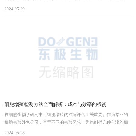
于经典的抗原-抗体互动机制，即特定抗体与其匹配抗原的紧密结
2024-05-29
合。实验流程始于目标蛋白质与特异性抗体的亲和结合作用，随
后，携带荧光标记的第二抗体与这一复合体接合，借助荧光显微
镜，荧光信号的强度与位置直接揭示了目标蛋白质的在细胞或组织
内的存在状态及量级。此技术的多功能性体现在以下几个关键应...
细胞增殖检测方法全面解析：成本与效率的权衡
在细胞生物学研究中，细胞增殖的准确评估至关重要。作为专业的
细胞实验外包公司，基于不同的实验需求，为您剖析几种主流的细
胞增殖检测方法，帮助您做出更为经济高效的选择。1. 直接计数
2024-05-28