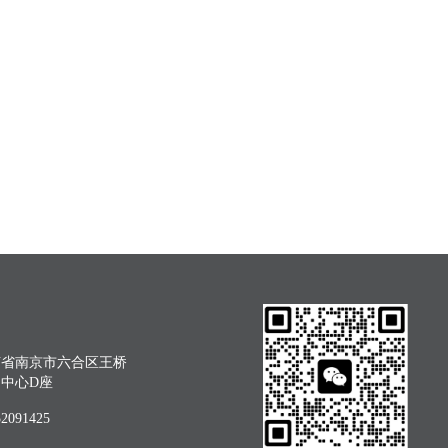
苏省南京市六合区王桥
创中心D座
091425