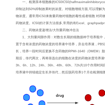
一、检测亲本细胞株的IC50IC50(halfmaximalinhibitor
抑制达到50%抑制效果时的浓度。对细胞增殖方面,可以理解
物浓度。通常用IC50来衡量药物对细胞的毒性或者细胞 对药物
药物浓度。IC50的计算方法很多,常用的有Excel、graphpadpr
二、药物浓度递增法/大剂量药物冲击法
1、大剂量间隙作用：对数生长期的细胞接种于培养瓶中，生
置于含有浓度的药物浓度的培养液中培养，弃去培养液，PB
长，培养一段时间后更换不含药物的RPMI-1640（DME
期后，传代两次，再将筛选出的细胞在浓度的药物浓度培养液中
3h、6h、12h、24h、36h、48h、60h、72h共10
培养液中持续稳定生长并传代，然后脱药培养1个月在检测细