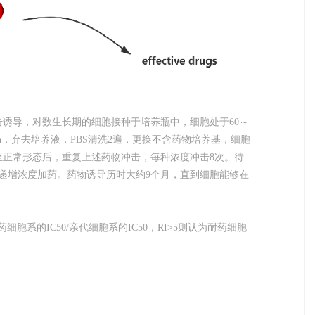
诱导，对数生长期的细胞接种于培养瓶中，细胞处于60～
h，弃去培养液，PBS清洗2遍，更换不含药物培养基，细胞
至正常形态后，重复上述药物冲击，每种浓度冲击8次。待
递增浓度加药。药物诱导历时大约9个月，直到细胞能够在
I=耐药细胞系的IC50/亲代细胞系的IC50，RI>5则认为耐药细胞