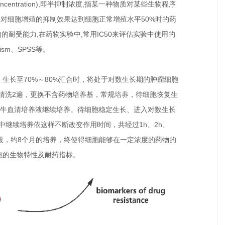
yconcentration),即半抑制浓度,指某一种物质对某些生物程序
为对细胞增殖的抑制效果达到细胞正常增殖水平50%时的药
的耐受能力,在药物实验中,常用IC50来评估实验中使用的
ism、SPSS等。
长至70%～80%汇合时，将处于对数生长期的肿瘤细胞
S清洗2遍，更换不含药物培养基，常规培养，待细胞恢复生
M）胎牛血清培养液继续培养。待细胞稳定生长、进入对数生长
继续培养依这样不断改变作用时间，共经过1h、2h、
个作用时间段，约8个月的培养，终使得细胞能够在一定浓度的药物的
胞的生物特性及耐药指标。